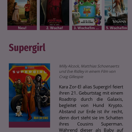
Neu!
2. Woche!
3. Woche!Im Bundesstart
5. Woche!Im Bundesstart
Supergirl
Milly Alcock, Matthias Schoenaerts
und Eve Ridley in einem Film von
Craig Gillespie
Kara Zor-El alias Supergirl feiert
ihren 21. Geburtstag mit einem
Roadtrip durch die Galaxis,
begleitet von Hund Krypto.
Abstand zur Erde ist ihr recht,
denn dort steht sie im Schatten
ihres Cousins Superman.
Während dieser als Baby auf