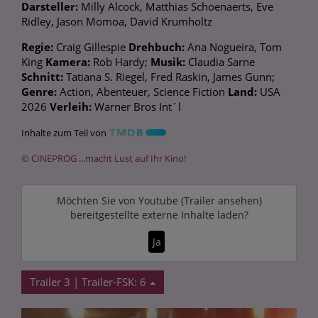
Darsteller:
Milly Alcock, Matthias Schoenaerts, Eve
Ridley, Jason Momoa, David Krumholtz
Regie:
Craig Gillespie
Drehbuch:
Ana Nogueira, Tom
King
Kamera:
Rob Hardy;
Musik:
Claudia Sarne
Schnitt:
Tatiana S. Riegel, Fred Raskin, James Gunn;
Genre:
Action, Abenteuer, Science Fiction
Land:
USA
2026
Verleih:
Warner Bros Int´l
Inhalte zum Teil von
© CINEPROG ...macht Lust auf Ihr Kino!
Möchten Sie von
Youtube (Trailer ansehen)
bereitgestellte externe Inhalte laden?
Ja
Trailer 3 | Trailer-FSK: 6