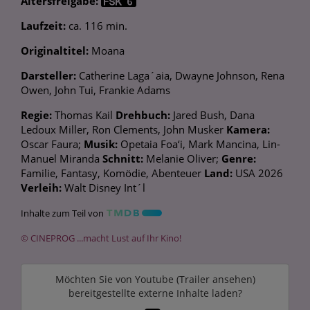
Altersfreigabe:
Laufzeit:
ca. 116 min.
Originaltitel:
Moana
Darsteller:
Catherine Laga´aia, Dwayne Johnson, Rena
Owen, John Tui, Frankie Adams
Regie:
Thomas Kail
Drehbuch:
Jared Bush, Dana
Ledoux Miller, Ron Clements, John Musker
Kamera:
Oscar Faura;
Musik:
Opetaia Foa‘i, Mark Mancina, Lin-
Manuel Miranda
Schnitt:
Melanie Oliver;
Genre:
Familie, Fantasy, Komödie, Abenteuer
Land:
USA 2026
Verleih:
Walt Disney Int´l
Inhalte zum Teil von
© CINEPROG ...macht Lust auf Ihr Kino!
Möchten Sie von
Youtube (Trailer ansehen)
bereitgestellte externe Inhalte laden?