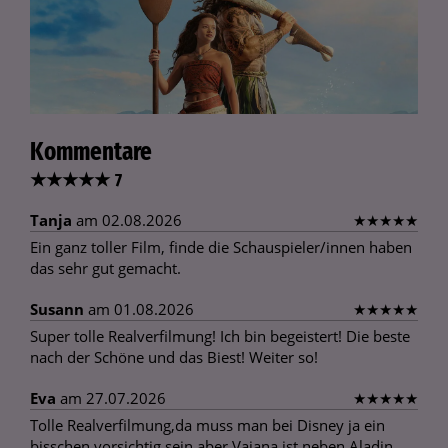
Kommentare
★
★
★
★
★
7
Tanja
am 02.08.2026
★
★
★
★
★
Ein ganz toller Film, finde die Schauspieler/innen haben
das sehr gut gemacht.
Susann
am 01.08.2026
★
★
★
★
★
Super tolle Realverfilmung! Ich bin begeistert! Die beste
nach der Schöne und das Biest! Weiter so!
Eva
am 27.07.2026
★
★
★
★
★
Tolle Realverfilmung,da muss man bei Disney ja ein
bisschen vorsichtig sein aber Vaiana ist neben Aladin