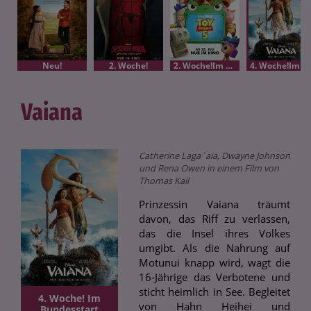
Neu!
2. Woche!
2. Woche!Im Bundesstart
4. Woche!Im Bundesstart
Vaiana
Catherine Laga´aia, Dwayne Johnson
und Rena Owen in einem Film von
Thomas Kail
Prinzessin Vaiana träumt
davon, das Riff zu verlassen,
das die Insel ihres Volkes
umgibt. Als die Nahrung auf
Motunui knapp wird, wagt die
16-Jährige das Verbotene und
sticht heimlich in See. Begleitet
4. Woche! Im
von Hahn Heihei und
Bundesstart