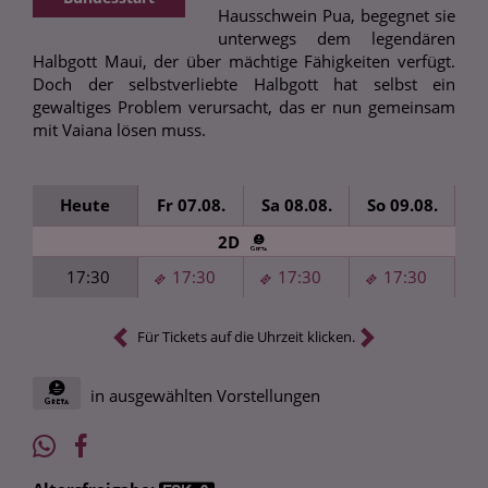
Hausschwein Pua, begegnet sie
unterwegs dem legendären
Halbgott Maui, der über mächtige Fähigkeiten verfügt.
Doch der selbstverliebte Halbgott hat selbst ein
gewaltiges Problem verursacht, das er nun gemeinsam
mit Vaiana lösen muss.
Heute
Fr 07.08.
Sa 08.08.
So 09.08.
D
2D
17:30
17:30
17:30
17:30
Für Tickets auf die Uhrzeit klicken.
in ausgewählten Vorstellungen