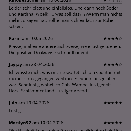
Kinobesucher
am 10.06.2026
★
☆
☆
☆
☆
Leider sehr platt und einfallslos. Und dann noch Söder
und Kardinal Woelki.... was soll das?!!??Wenn man nichts
mehr zu sagen hat, sollte man sich einfach zur Ruhe
setzen.
Karin
am 10.05.2026
★
★
★
★
☆
Klasse, mal eine andere Sichtweise, viele lustige Szenen.
Die positive Denkweise sehr aufbauend.
Jayjay
am 23.04.2026
★
★
★
★
☆
Ich wusste nicht was mich erwartet. Ich bin spontan mit
meiner Oma gegangen weil ihre Freundin ausgefallen
war. Sehr lustig wobei ich Gabi Wampel lustiger als
Horst Schlämmer fand. Lustiger Abend
Julo
am 19.04.2026
★
★
★
★
★
Lustig
Marilyn92
am 10.04.2026
★
★
★
★
★
Glücklichkeit kennt keine Grenzen - weißte Bescheid! Ein