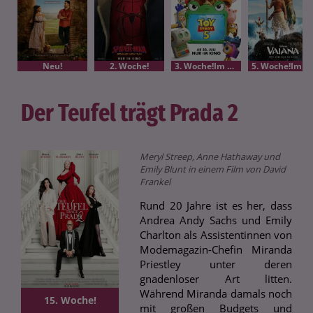
Neu!
2. Woche!
3. Woche!Im Bundesstart
5. Woche!Im Bundesstart
Der Teufel trägt Prada 2
Meryl Streep, Anne Hathaway und
Emily Blunt in einem Film von David
Frankel
Rund 20 Jahre ist es her, dass
Andrea Andy Sachs und Emily
Charlton als Assistentinnen von
Modemagazin-Chefin Miranda
Priestley unter deren
gnadenloser Art litten.
Während Miranda damals noch
15. Woche!
mit großen Budgets und