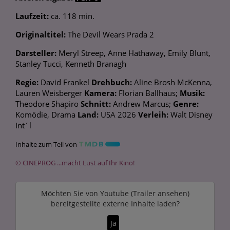
Laufzeit:
ca. 118 min.
Originaltitel:
The Devil Wears Prada 2
Darsteller:
Meryl Streep, Anne Hathaway, Emily Blunt,
Stanley Tucci, Kenneth Branagh
Regie:
David Frankel
Drehbuch:
Aline Brosh McKenna,
Lauren Weisberger
Kamera:
Florian Ballhaus;
Musik:
Theodore Shapiro
Schnitt:
Andrew Marcus;
Genre:
Komödie, Drama
Land:
USA 2026
Verleih:
Walt Disney
Int´l
Inhalte zum Teil von
© CINEPROG ...macht Lust auf Ihr Kino!
Möchten Sie von
Youtube (Trailer ansehen)
bereitgestellte externe Inhalte laden?
Ja