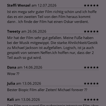
Steffi Wenzel
am 12.07.2026
★
★
★
★
★
Ist ein mega sehr guter Film richtig schön und ich hoffe
das es ein zweiten Teil von den Film heraus kommt
dann . Ich finde der Film hat einen Oskar verdient.
Tweety
am 26.06.2026
★
★
★
★
★
Mir hat der Film sehr gut gefallen. Meine Füße haben
bei der Musik mitgewippt. Die starke Ähnlichkeit/Gestik
zu Michael Jackson ist aufgefallen. Logisch, ist ja auch
gespielt von seinem Neffen.Ich hoffen nur, dass der 2
Teil auch so gut wird.
Dana
am 14.06.2026
★
★
★
★
★
Wow ??
Julia
am 13.06.2026
★
★
★
★
★
Bester Biopic Film aller Zeiten! Michael forever ??
Kali
am 13.06.2026
★
★
★
★
★
Der Film war super! Ein wahnsinnig intensiver Film über