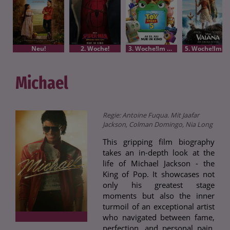
Neu!
2. Woche!
3. Woche!Im Bundesstart
5. Woche!Im Bundesstart
Michael
Regie: Antoine Fuqua. Mit Jaafar
Jackson, Colman Domingo, Nia Long
This gripping film biography
takes an in-depth look at the
life of Michael Jackson - the
King of Pop. It showcases not
only his greatest stage
moments but also the inner
turmoil of an exceptional artist
who navigated between fame,
perfection, and personal pain.